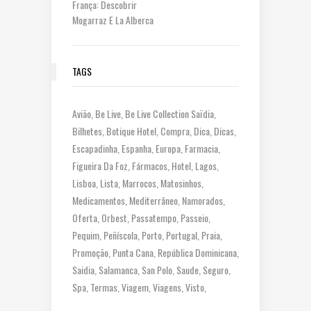
França: Descobrir
Mogarraz E La Alberca
TAGS
Avião
Be Live
Be Live Collection Saïdia
Bilhetes
Botique Hotel
Compra
Dica
Dicas
Escapadinha
Espanha
Europa
Farmacia
Figueira Da Foz
Fármacos
Hotel
Lagos
Lisboa
Lista
Marrocos
Matosinhos
Medicamentos
Mediterrâneo
Namorados
Oferta
Orbest
Passatempo
Passeio
Pequim
Peñíscola
Porto
Portugal
Praia
Promoção
Punta Cana
República Dominicana
Saidia
Salamanca
San Polo
Saude
Seguro
Spa
Termas
Viagem
Viagens
Visto