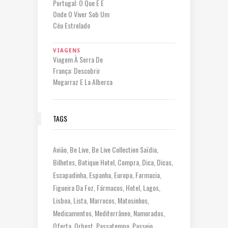
Portugal: O Que É E
Onde O Viver Sob Um
Céu Estrelado
VIAGENS
Viagem À Serra De
França: Descobrir
Mogarraz E La Alberca
TAGS
Avião
Be Live
Be Live Collection Saïdia
Bilhetes
Botique Hotel
Compra
Dica
Dicas
Escapadinha
Espanha
Europa
Farmacia
Figueira Da Foz
Fármacos
Hotel
Lagos
Lisboa
Lista
Marrocos
Matosinhos
Medicamentos
Mediterrâneo
Namorados
Oferta
Orbest
Passatempo
Passeio