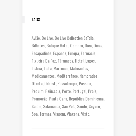
TAGS
Avião
Be Live
Be Live Collection Saïdia
Bilhetes
Botique Hotel
Compra
Dica
Dicas
Escapadinha
Espanha
Europa
Farmacia
Figueira Da Foz
Fármacos
Hotel
Lagos
Lisboa
Lista
Marrocos
Matosinhos
Medicamentos
Mediterrâneo
Namorados
Oferta
Orbest
Passatempo
Passeio
Pequim
Peñíscola
Porto
Portugal
Praia
Promoção
Punta Cana
República Dominicana
Saidia
Salamanca
San Polo
Saude
Seguro
Spa
Termas
Viagem
Viagens
Visto