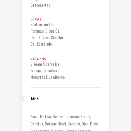
Descobertas
DICAS
Noctourism Em
Portugal: O Que É E
Onde O Viver Sob Um
Céu Estrelado
VIAGENS
Viagem À Serra De
França: Descobrir
Mogarraz E La Alberca
TAGS
Avião
Be Live
Be Live Collection Saïdia
Bilhetes
Botique Hotel
Compra
Dica
Dicas
Escapadinha
Espanha
Europa
Farmacia