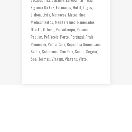
Figueira Da Foz
Fármacos
Hotel
Lagos
Lisboa
Lista
Marrocos
Matosinhos
Medicamentos
Mediterrâneo
Namorados
Oferta
Orbest
Passatempo
Passeio
Pequim
Peñíscola
Porto
Portugal
Praia
Promoção
Punta Cana
República Dominicana
Saidia
Salamanca
San Polo
Saude
Seguro
Spa
Termas
Viagem
Viagens
Visto