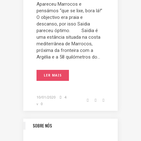
Apareceu Marrocos e
pensámos “que se lixe, bora lá!”
O objectivo era praia e
descanso, por isso Saïdia
pareceu óptimo. Saïdia é
uma estância situada na costa
mediterrânea de Marrocos,
próxima da fronteira com a
Argélia e a 58 quilómetros do...
LER MAIS
10/01/2020
4
0
SOBRE NÓS