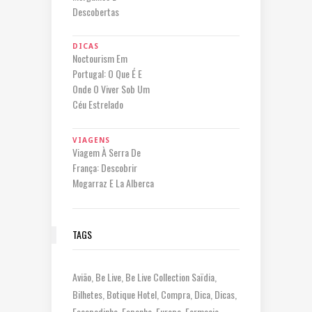
Descobertas
DICAS
Noctourism Em
Portugal: O Que É E
Onde O Viver Sob Um
Céu Estrelado
VIAGENS
Viagem À Serra De
França: Descobrir
Mogarraz E La Alberca
TAGS
Avião
Be Live
Be Live Collection Saïdia
Bilhetes
Botique Hotel
Compra
Dica
Dicas
Escapadinha
Espanha
Europa
Farmacia