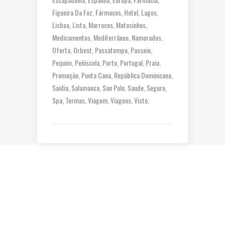
Figueira Da Foz
Fármacos
Hotel
Lagos
Lisboa
Lista
Marrocos
Matosinhos
Medicamentos
Mediterrâneo
Namorados
Oferta
Orbest
Passatempo
Passeio
Pequim
Peñíscola
Porto
Portugal
Praia
Promoção
Punta Cana
República Dominicana
Saidia
Salamanca
San Polo
Saude
Seguro
Spa
Termas
Viagem
Viagens
Visto