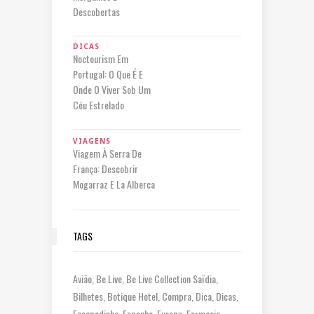
Descobertas
DICAS
Noctourism Em
Portugal: O Que É E
Onde O Viver Sob Um
Céu Estrelado
VIAGENS
Viagem À Serra De
França: Descobrir
Mogarraz E La Alberca
TAGS
Avião
Be Live
Be Live Collection Saïdia
Bilhetes
Botique Hotel
Compra
Dica
Dicas
Escapadinha
Espanha
Europa
Farmacia