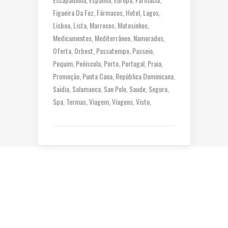
Figueira Da Foz
Fármacos
Hotel
Lagos
Lisboa
Lista
Marrocos
Matosinhos
Medicamentos
Mediterrâneo
Namorados
Oferta
Orbest
Passatempo
Passeio
Pequim
Peñíscola
Porto
Portugal
Praia
Promoção
Punta Cana
República Dominicana
Saidia
Salamanca
San Polo
Saude
Seguro
Spa
Termas
Viagem
Viagens
Visto