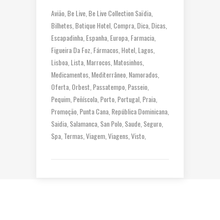
Avião
Be Live
Be Live Collection Saïdia
Bilhetes
Botique Hotel
Compra
Dica
Dicas
Escapadinha
Espanha
Europa
Farmacia
Figueira Da Foz
Fármacos
Hotel
Lagos
Lisboa
Lista
Marrocos
Matosinhos
Medicamentos
Mediterrâneo
Namorados
Oferta
Orbest
Passatempo
Passeio
Pequim
Peñíscola
Porto
Portugal
Praia
Promoção
Punta Cana
República Dominicana
Saidia
Salamanca
San Polo
Saude
Seguro
Spa
Termas
Viagem
Viagens
Visto