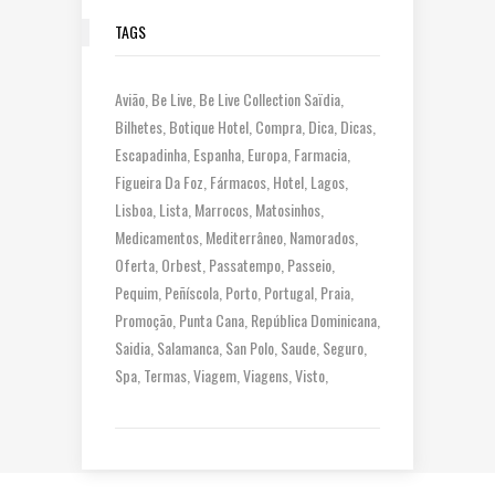
TAGS
Avião
Be Live
Be Live Collection Saïdia
Bilhetes
Botique Hotel
Compra
Dica
Dicas
Escapadinha
Espanha
Europa
Farmacia
Figueira Da Foz
Fármacos
Hotel
Lagos
Lisboa
Lista
Marrocos
Matosinhos
Medicamentos
Mediterrâneo
Namorados
Oferta
Orbest
Passatempo
Passeio
Pequim
Peñíscola
Porto
Portugal
Praia
Promoção
Punta Cana
República Dominicana
Saidia
Salamanca
San Polo
Saude
Seguro
Spa
Termas
Viagem
Viagens
Visto