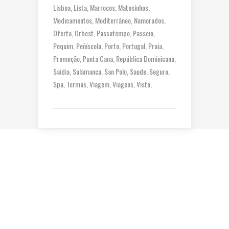
Lisboa
Lista
Marrocos
Matosinhos
Medicamentos
Mediterrâneo
Namorados
Oferta
Orbest
Passatempo
Passeio
Pequim
Peñíscola
Porto
Portugal
Praia
Promoção
Punta Cana
República Dominicana
Saidia
Salamanca
San Polo
Saude
Seguro
Spa
Termas
Viagem
Viagens
Visto