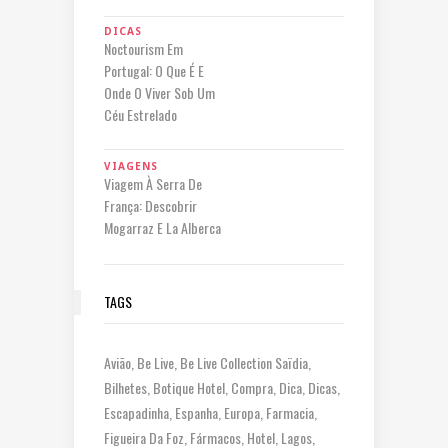
DICAS
Noctourism Em
Portugal: O Que É E
Onde O Viver Sob Um
Céu Estrelado
VIAGENS
Viagem À Serra De
França: Descobrir
Mogarraz E La Alberca
TAGS
Avião
Be Live
Be Live Collection Saïdia
Bilhetes
Botique Hotel
Compra
Dica
Dicas
Escapadinha
Espanha
Europa
Farmacia
Figueira Da Foz
Fármacos
Hotel
Lagos