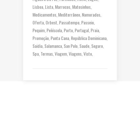
Lisboa
Lista
Marrocos
Matosinhos
Medicamentos
Mediterrâneo
Namorados
Oferta
Orbest
Passatempo
Passeio
Pequim
Peñíscola
Porto
Portugal
Praia
Promoção
Punta Cana
República Dominicana
Saidia
Salamanca
San Polo
Saude
Seguro
Spa
Termas
Viagem
Viagens
Visto