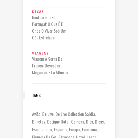
DICAS
Noctourism Em
Portugal: O Que É E
Onde O Viver Sob Um
Céu Estrelado
VIAGENS
Viagem À Serra De
França: Descobrir
Mogarraz E La Alberca
TAGS
Avião
Be Live
Be Live Collection Saïdia
Bilhetes
Botique Hotel
Compra
Dica
Dicas
Escapadinha
Espanha
Europa
Farmacia
Figueira Da Foz
Fármacos
Hotel
Lagos