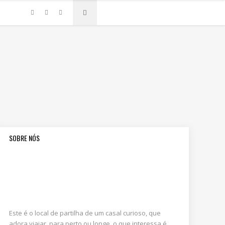
SOBRE NÓS
Este é o local de partilha de um casal curioso, que
adora viajar, para perto ou longe, o que interessa é