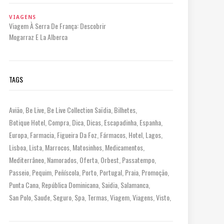
VIAGENS
Viagem À Serra De França: Descobrir
Mogarraz E La Alberca
TAGS
Avião
Be Live
Be Live Collection Saïdia
Bilhetes
Botique Hotel
Compra
Dica
Dicas
Escapadinha
Espanha
Europa
Farmacia
Figueira Da Foz
Fármacos
Hotel
Lagos
Lisboa
Lista
Marrocos
Matosinhos
Medicamentos
Mediterrâneo
Namorados
Oferta
Orbest
Passatempo
Passeio
Pequim
Peñíscola
Porto
Portugal
Praia
Promoção
Punta Cana
República Dominicana
Saidia
Salamanca
San Polo
Saude
Seguro
Spa
Termas
Viagem
Viagens
Visto