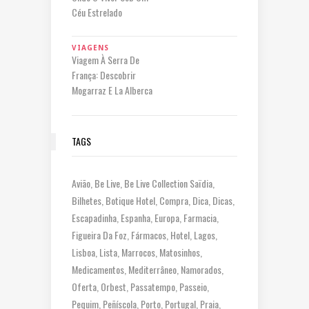
Céu Estrelado
VIAGENS
Viagem À Serra De
França: Descobrir
Mogarraz E La Alberca
TAGS
Avião
Be Live
Be Live Collection Saïdia
Bilhetes
Botique Hotel
Compra
Dica
Dicas
Escapadinha
Espanha
Europa
Farmacia
Figueira Da Foz
Fármacos
Hotel
Lagos
Lisboa
Lista
Marrocos
Matosinhos
Medicamentos
Mediterrâneo
Namorados
Oferta
Orbest
Passatempo
Passeio
Pequim
Peñíscola
Porto
Portugal
Praia