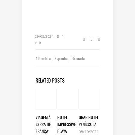
29/05/2024
1
0
Alhambra
Espanha
Granada
RELATED POSTS
VIAGEM À
HOTEL
GRAN HOTEL
SERRA DE
IMPRESSIVE
PEÑÍSCOLA
FRANÇA:
PLAYA
08/10/2021