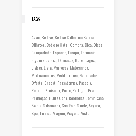
TAGS
Avião
Be Live
Be Live Collection Saïdia
Bilhetes
Botique Hotel
Compra
Dica
Dicas
Escapadinha
Espanha
Europa
Farmacia
Figueira Da Foz
Fármacos
Hotel
Lagos
Lisboa
Lista
Marrocos
Matosinhos
Medicamentos
Mediterrâneo
Namorados
Oferta
Orbest
Passatempo
Passeio
Pequim
Peñíscola
Porto
Portugal
Praia
Promoção
Punta Cana
República Dominicana
Saidia
Salamanca
San Polo
Saude
Seguro
Spa
Termas
Viagem
Viagens
Visto