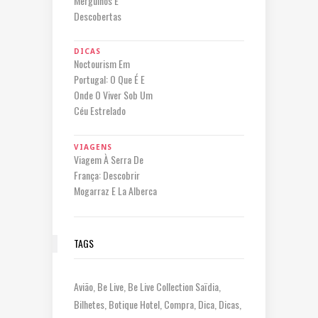
Mergulhos E
Descobertas
DICAS
Noctourism Em
Portugal: O Que É E
Onde O Viver Sob Um
Céu Estrelado
VIAGENS
Viagem À Serra De
França: Descobrir
Mogarraz E La Alberca
TAGS
Avião
Be Live
Be Live Collection Saïdia
Bilhetes
Botique Hotel
Compra
Dica
Dicas