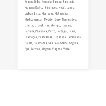
Escapadinha
Espanha
Europa
Farmacia
Figueira Da Foz
Fármacos
Hotel
Lagos
Lisboa
Lista
Marrocos
Matosinhos
Medicamentos
Mediterrâneo
Namorados
Oferta
Orbest
Passatempo
Passeio
Pequim
Peñíscola
Porto
Portugal
Praia
Promoção
Punta Cana
República Dominicana
Saidia
Salamanca
San Polo
Saude
Seguro
Spa
Termas
Viagem
Viagens
Visto