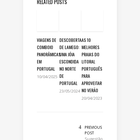
RELATED POSTS
VIAGENS DE
DESCOBERTA
AS 10
COMBOIO
DE LAMEGO:
MELHORES
PANORÂMICAS
UMA JÓIA
PRAIAS DO
EM
ESCONDIDA
LITORAL
PORTUGAL
NO NORTE
PORTUGUÊS
DE
PARA
10/04/2025
PORTUGAL
APROVEITAR
NO VERÃO
23/05/2024
20/04/2023
PREVIOUS
POST
Sugestão