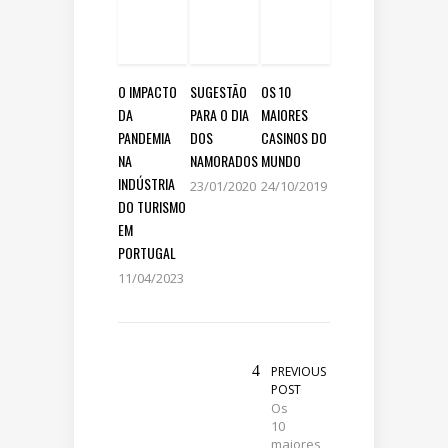
O IMPACTO
SUGESTÃO
OS 10
DA
PARA O DIA
MAIORES
PANDEMIA
DOS
CASINOS DO
NA
NAMORADOS
MUNDO
INDÚSTRIA
23/01/2020
24/10/2019
DO TURISMO
EM
PORTUGAL
11/04/2023
PREVIOUS
POST
Os
10
maiores