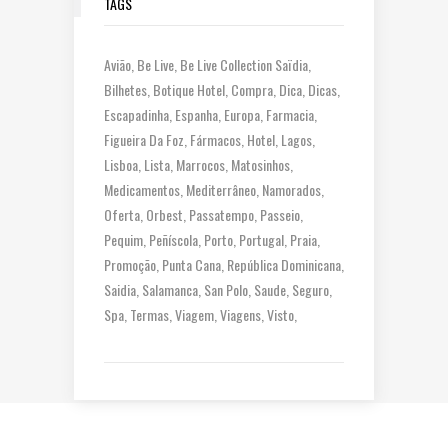
TAGS
Avião
Be Live
Be Live Collection Saïdia
Bilhetes
Botique Hotel
Compra
Dica
Dicas
Escapadinha
Espanha
Europa
Farmacia
Figueira Da Foz
Fármacos
Hotel
Lagos
Lisboa
Lista
Marrocos
Matosinhos
Medicamentos
Mediterrâneo
Namorados
Oferta
Orbest
Passatempo
Passeio
Pequim
Peñíscola
Porto
Portugal
Praia
Promoção
Punta Cana
República Dominicana
Saidia
Salamanca
San Polo
Saude
Seguro
Spa
Termas
Viagem
Viagens
Visto