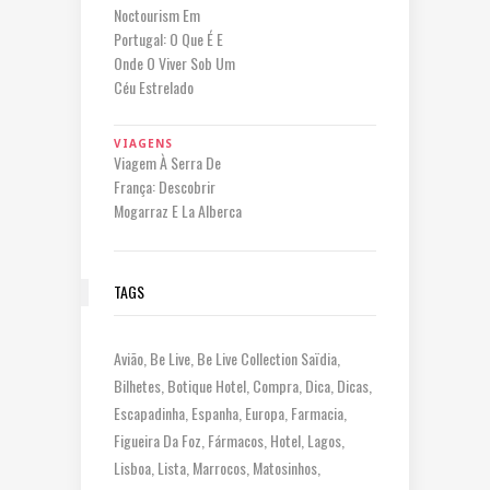
Noctourism Em
Portugal: O Que É E
Onde O Viver Sob Um
Céu Estrelado
VIAGENS
Viagem À Serra De
França: Descobrir
Mogarraz E La Alberca
TAGS
Avião
Be Live
Be Live Collection Saïdia
Bilhetes
Botique Hotel
Compra
Dica
Dicas
Escapadinha
Espanha
Europa
Farmacia
Figueira Da Foz
Fármacos
Hotel
Lagos
Lisboa
Lista
Marrocos
Matosinhos