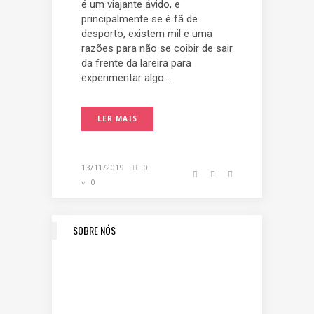
é um viajante ávido, e
principalmente se é fã de
desporto, existem mil e uma
razões para não se coibir de sair
da frente da lareira para
experimentar algo...
LER MAIS
13/11/2019
0
0
SOBRE NÓS