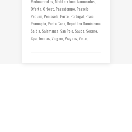
Medicamentos
Mediterrâneo
Namorados
Oferta
Orbest
Passatempo
Passeio
Pequim
Peñíscola
Porto
Portugal
Praia
Promoção
Punta Cana
República Dominicana
Saidia
Salamanca
San Polo
Saude
Seguro
Spa
Termas
Viagem
Viagens
Visto