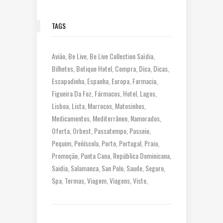
TAGS
Avião
Be Live
Be Live Collection Saïdia
Bilhetes
Botique Hotel
Compra
Dica
Dicas
Escapadinha
Espanha
Europa
Farmacia
Figueira Da Foz
Fármacos
Hotel
Lagos
Lisboa
Lista
Marrocos
Matosinhos
Medicamentos
Mediterrâneo
Namorados
Oferta
Orbest
Passatempo
Passeio
Pequim
Peñíscola
Porto
Portugal
Praia
Promoção
Punta Cana
República Dominicana
Saidia
Salamanca
San Polo
Saude
Seguro
Spa
Termas
Viagem
Viagens
Visto