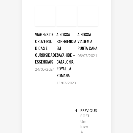
VIAGENS DE
A NOSSA
A NOSSA
CRUZEIRO:
EXPERIENCIA
VIAGEM A
DICAS E
EM
PUNTA CANA
CURIOSIDADES
BAYAHIBE –
08/07/2021
ESSENCIAIS
CATALONIA
ROYAL LA
24/05/2024
ROMANA
13/02/2023
PREVIOUS
POST
Um
luxo
à