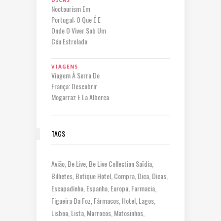
Noctourism Em
Portugal: O Que É E
Onde O Viver Sob Um
Céu Estrelado
VIAGENS
Viagem À Serra De
França: Descobrir
Mogarraz E La Alberca
TAGS
Avião
Be Live
Be Live Collection Saïdia
Bilhetes
Botique Hotel
Compra
Dica
Dicas
Escapadinha
Espanha
Europa
Farmacia
Figueira Da Foz
Fármacos
Hotel
Lagos
Lisboa
Lista
Marrocos
Matosinhos