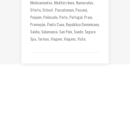
Medicamentos
Mediterrâneo
Namorados
Oferta
Orbest
Passatempo
Passeio
Pequim
Peñíscola
Porto
Portugal
Praia
Promoção
Punta Cana
República Dominicana
Saidia
Salamanca
San Polo
Saude
Seguro
Spa
Termas
Viagem
Viagens
Visto