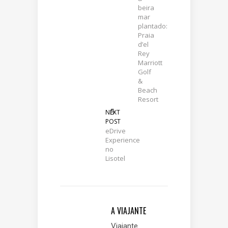
beira
mar
plantado:
Praia
d’el
Rey
Marriott
Golf
&
Beach
Resort
NEXT
POST
eDrive
Experience
no
Lisotel
A VIAJANTE
Viajante