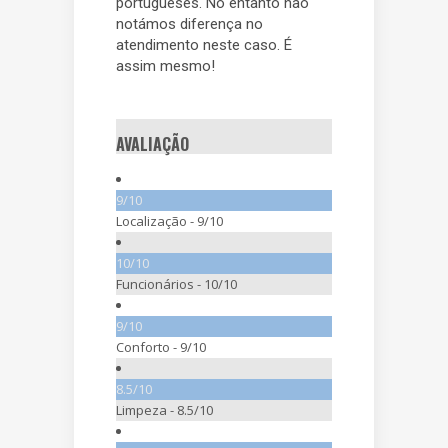
portugueses. No entanto não
notámos diferença no
atendimento neste caso. É
assim mesmo!
AVALIAÇÃO
9/10
Localização -
9/10
10/10
Funcionários -
10/10
9/10
Conforto -
9/10
8.5/10
Limpeza -
8.5/10