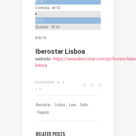
8/10
Comida -
8/10
9/10
Quarto -
9/10
8.9/10
Iberostar Lisboa
website:
https://www.iberostar.com/pt/hoteis/lisb
lisboa
23/03/2018
5
0
Iberostar
Lisboa
Luxo
Suite
Viagem
RELATED POSTS