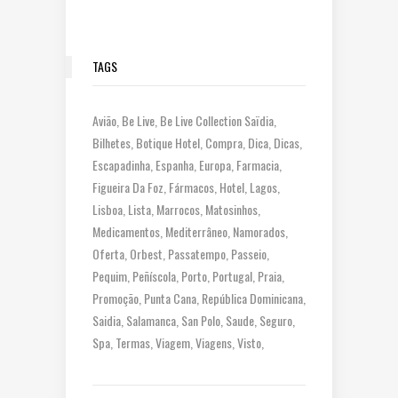
TAGS
Avião
Be Live
Be Live Collection Saïdia
Bilhetes
Botique Hotel
Compra
Dica
Dicas
Escapadinha
Espanha
Europa
Farmacia
Figueira Da Foz
Fármacos
Hotel
Lagos
Lisboa
Lista
Marrocos
Matosinhos
Medicamentos
Mediterrâneo
Namorados
Oferta
Orbest
Passatempo
Passeio
Pequim
Peñíscola
Porto
Portugal
Praia
Promoção
Punta Cana
República Dominicana
Saidia
Salamanca
San Polo
Saude
Seguro
Spa
Termas
Viagem
Viagens
Visto