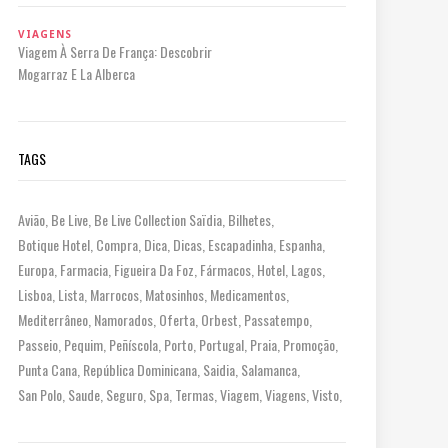
VIAGENS
Viagem À Serra De França: Descobrir
Mogarraz E La Alberca
TAGS
Avião
Be Live
Be Live Collection Saïdia
Bilhetes
Botique Hotel
Compra
Dica
Dicas
Escapadinha
Espanha
Europa
Farmacia
Figueira Da Foz
Fármacos
Hotel
Lagos
Lisboa
Lista
Marrocos
Matosinhos
Medicamentos
Mediterrâneo
Namorados
Oferta
Orbest
Passatempo
Passeio
Pequim
Peñíscola
Porto
Portugal
Praia
Promoção
Punta Cana
República Dominicana
Saidia
Salamanca
San Polo
Saude
Seguro
Spa
Termas
Viagem
Viagens
Visto