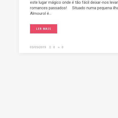
este lugar mágico onde é tão fácil deixar-nos lev
romances passados! Situado numa pequena ilha e
Almourol é...
LER MAIS
03/05/2019
0
0