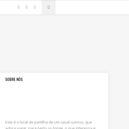
SOBRE NÓS
Este é o local de partilha de um casal curioso, que
adora viajar, para perto ou longe, o que interessa é