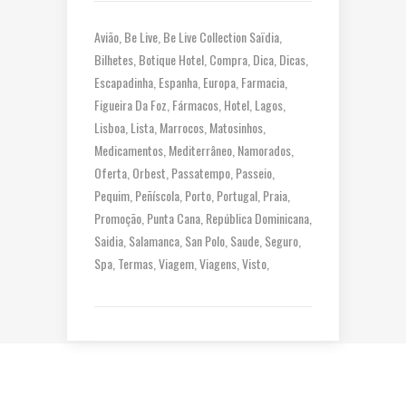
Avião
Be Live
Be Live Collection Saïdia
Bilhetes
Botique Hotel
Compra
Dica
Dicas
Escapadinha
Espanha
Europa
Farmacia
Figueira Da Foz
Fármacos
Hotel
Lagos
Lisboa
Lista
Marrocos
Matosinhos
Medicamentos
Mediterrâneo
Namorados
Oferta
Orbest
Passatempo
Passeio
Pequim
Peñíscola
Porto
Portugal
Praia
Promoção
Punta Cana
República Dominicana
Saidia
Salamanca
San Polo
Saude
Seguro
Spa
Termas
Viagem
Viagens
Visto