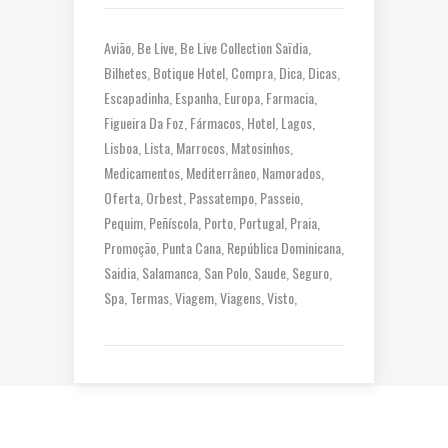
Avião
Be Live
Be Live Collection Saïdia
Bilhetes
Botique Hotel
Compra
Dica
Dicas
Escapadinha
Espanha
Europa
Farmacia
Figueira Da Foz
Fármacos
Hotel
Lagos
Lisboa
Lista
Marrocos
Matosinhos
Medicamentos
Mediterrâneo
Namorados
Oferta
Orbest
Passatempo
Passeio
Pequim
Peñíscola
Porto
Portugal
Praia
Promoção
Punta Cana
República Dominicana
Saidia
Salamanca
San Polo
Saude
Seguro
Spa
Termas
Viagem
Viagens
Visto