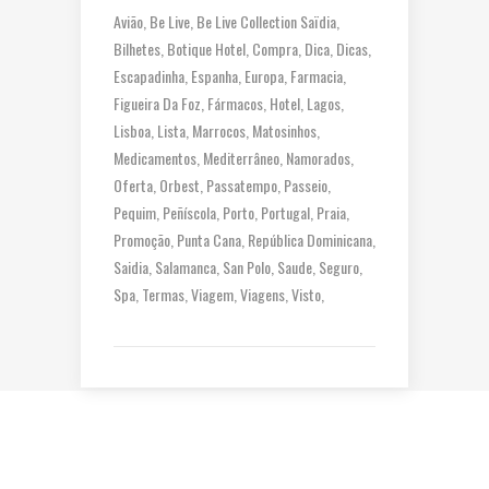
Avião
Be Live
Be Live Collection Saïdia
Bilhetes
Botique Hotel
Compra
Dica
Dicas
Escapadinha
Espanha
Europa
Farmacia
Figueira Da Foz
Fármacos
Hotel
Lagos
Lisboa
Lista
Marrocos
Matosinhos
Medicamentos
Mediterrâneo
Namorados
Oferta
Orbest
Passatempo
Passeio
Pequim
Peñíscola
Porto
Portugal
Praia
Promoção
Punta Cana
República Dominicana
Saidia
Salamanca
San Polo
Saude
Seguro
Spa
Termas
Viagem
Viagens
Visto